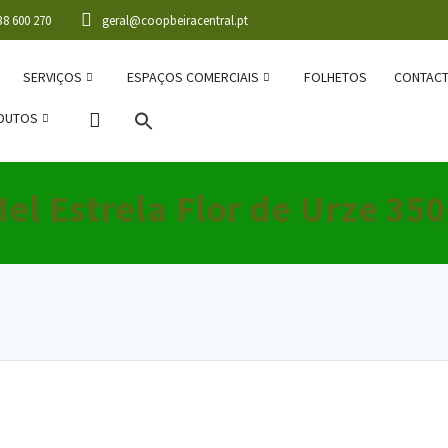
38 600 270
geral@coopbeiracentral.pt
SERVIÇOS
ESPAÇOS COMERCIAIS
FOLHETOS
CONTAC
DUTOS
el Estrela Flor de Urze 35