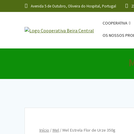
Skip
Avenida 5 de Outubro, Oliveira do Hospital, Portugal
2
to
content
COOPERATIVA
OS NOSSOS PRO
M
Início
/
Mel
/ Mel Estrela Flor de Urze 350g