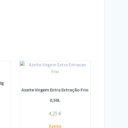
0g
Azeite Virgem Extra Extração Frio
0,50L
4,25
€
Azeite