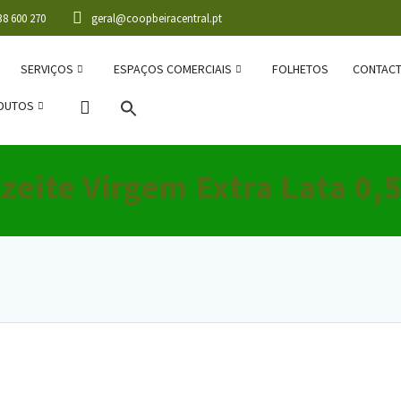
38 600 270
geral@coopbeiracentral.pt
SERVIÇOS
ESPAÇOS COMERCIAIS
FOLHETOS
CONTAC
DUTOS
zeite Virgem Extra Lata 0,