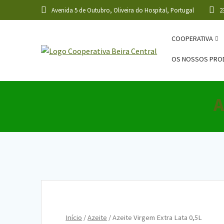
Skip
Avenida 5 de Outubro, Oliveira do Hospital, Portugal
2
to
content
COOPERATIVA
OS NOSSOS PRO
A
Início
/
Azeite
/ Azeite Virgem Extra Lata 0,5L