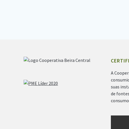
CERTIF
A Cooper
consumid
suas ins
de fontes
consumo 