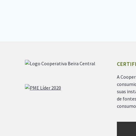
CERTIF
A Cooper
consumid
suas ins
de fontes
consumo 