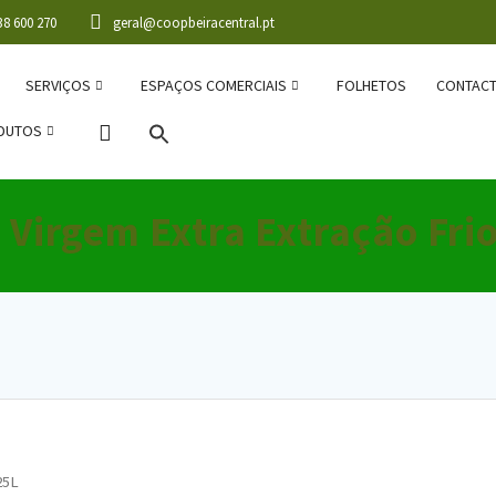
38 600 270
geral@coopbeiracentral.pt
SERVIÇOS
ESPAÇOS COMERCIAIS
FOLHETOS
CONTAC
DUTOS
 Virgem Extra Extração Fri
25L