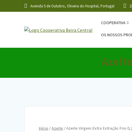
Skip
Avenida 5 de Outubro, Oliveira do Hospital, Portugal
2
to
content
COOPERATIVA
OS NOSSOS PRO
Azeite
Início
/
Azeite
/ Azeite Virgem Extra Extração Frio 0,