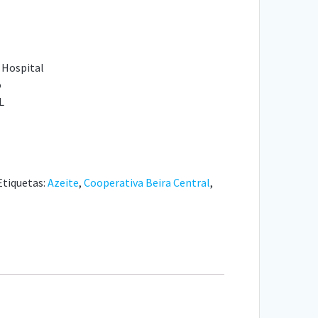
 Hospital
o
L
Etiquetas:
Azeite
,
Cooperativa Beira Central
,